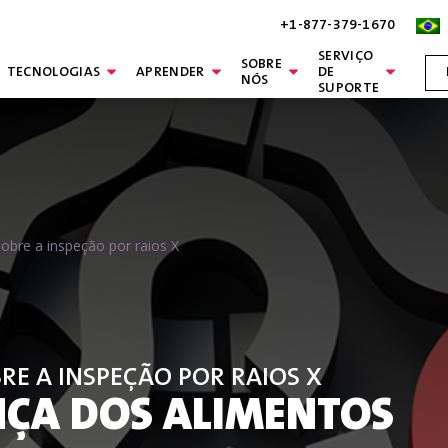
+1-877-379-1670
obre a inspeção por raios X
SERVIÇO
SOBRE
TECNOLOGIAS
APRENDER
DE
NÓS
SUPORTE
obre a inspeção por raios X
E A INSPEÇÃO POR RAIOS X
NÇA DOS ALIMENTOS