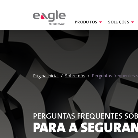
Página inicial
/
Sobre nós
/
Perguntas frequentes s
PRODUTOS
SOLUÇÕES
By
Página inicial
/
Sobre nós
/
Perguntas frequentes s
PERGUNTAS FREQUENTES SOBR
PARA A SEGURA