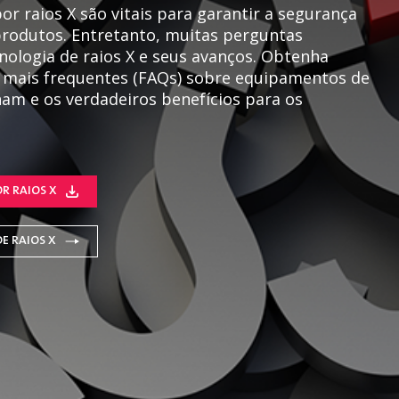
r raios X são vitais para garantir a segurança
produtos. Entretanto, muitas perguntas
ologia de raios X e seus avanços. Obtenha
 mais frequentes (FAQs) sobre equipamentos de
nam e os verdadeiros benefícios para os
R RAIOS X
E RAIOS X