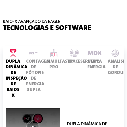
RAIO-X AVANÇADO DA EAGLE
TECNOLOGIAS E SOFTWARE
DUPLA
CONTAGEM
SIMULTASK™
TRACESERVER™
DUPLA
ANÁLISE
DINÂMICA
DE
PRO
ENERGIA
DE
DE
FÓTONS
GORDUR
INSPEÇÃO
DE
DE
ENERGIA
RAIOS
DUPLA
X
DUPLA DINÂMICA DE
CONTAGEM DE FÓTONS DE
SIMULTASK™ PRO
TRACESERVER™
DUPLA ENERGIA
ANÁLISE DE GORDURA