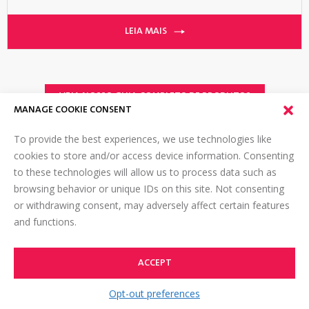
LEIA MAIS
VEJA NOSSO GUIA COMPLETO DE PRODUTOS
MANAGE COOKIE CONSENT
To provide the best experiences, we use technologies like
<
cookies to store and/or access device information. Consenting
to these technologies will allow us to process data such as
1
2
browsing behavior or unique IDs on this site. Not consenting
>
or withdrawing consent, may adversely affect certain features
and functions.
SISTEMA COMPLETO
DE UMA MÁQUINA PARA UM
ACCEPT
SISTEMA COMPLETO
TOP
Opt-out preferences