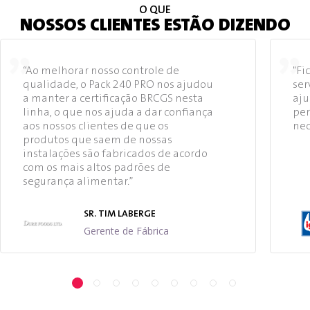
O QUE
NOSSOS CLIENTES ESTÃO DIZENDO
“Ao melhorar nosso controle de
"Fi
qualidade, o Pack 240 PRO nos ajudou
ser
a manter a certificação BRCGS nesta
aju
linha, o que nos ajuda a dar confiança
per
aos nossos clientes de que os
nec
produtos que saem de nossas
instalações são fabricados de acordo
com os mais altos padrões de
segurança alimentar.”
SR. TIM LABERGE
Gerente de Fábrica