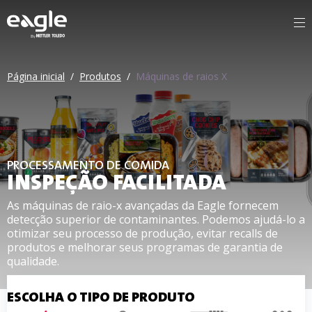
By
Página inicial
/
Produtos
/
Máquinas de raios X
PROCESSAMENTO DE COMIDA
INSPEÇÃO FACILITADA
As máquinas de raio-x avançadas da Eagle fornecem
detecção superior de contaminantes. Podemos ajudá-lo a
otimizar seu processo de produção, evitar recalls de
produtos e melhorar seus programas de garantia de
qualidade.
ESCOLHA O TIPO DE PRODUTO