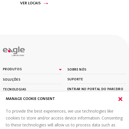
VER LOCAIS
By
PRODUTOS
SOBRE NÓS
SUPORTE
SOLUÇÕES
ENTRAR NO PORTAL DO PARCEIRO
TECNOLOGIAS
MANAGE COOKIE CONSENT
APRENDER
To provide the best experiences, we use technologies like
ASSINE A NOSSA NEWSLETTER
cookies to store and/or access device information. Consenting
to these technologies will allow us to process data such as
Email
*