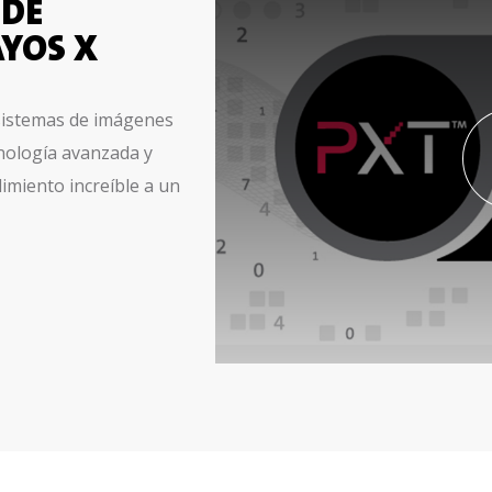
 DE
AYOS X
 sistemas de imágenes
cnología avanzada y
imiento increíble a un