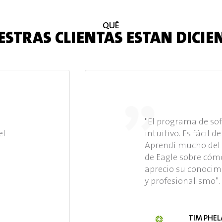
QUÉ
STRAS CLIENTAS ESTAN DICI
"El programa de so
el
intuitivo. Es fácil 
Aprendí mucho del 
de Eagle sobre cóm
aprecio su conocimi
y profesionalismo".
TIM PHE