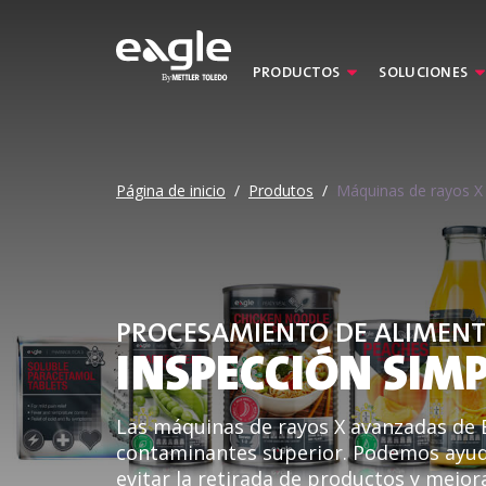
PRODUCTOS
SOLUCIONES
By
Página de inicio
/
Produtos
/
Máquinas de rayos X
PROCESAMIENTO DE ALIMEN
INSPECCIÓN SIM
Las máquinas de rayos X avanzadas de 
contaminantes superior. Podemos ayuda
evitar la retirada de productos y mejor