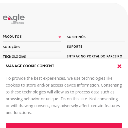
By
PRODUTOS
SOBRE NÓS
SUPORTE
SOLUÇÕES
ENTRAR NO PORTAL DO PARCEIRO
TECNOLOGIAS
MANAGE COOKIE CONSENT
APRENDER
To provide the best experiences, we use technologies like
ASSINE A NOSSA NEWSLETTER
cookies to store and/or access device information. Consenting
to these technologies will allow us to process data such as
Email
*
browsing behavior or unique IDs on this site. Not consenting
or withdrawing consent, may adversely affect certain features
and functions.