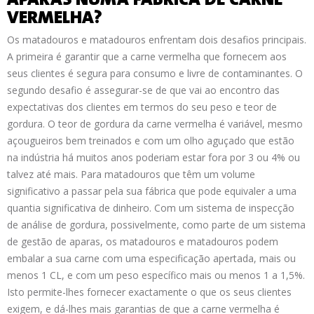
APARAS NUMA FÁBRICA DE CARNE
VERMELHA?
Os matadouros e matadouros enfrentam dois desafios principais.
A primeira é garantir que a carne vermelha que fornecem aos
seus clientes é segura para consumo e livre de contaminantes. O
segundo desafio é assegurar-se de que vai ao encontro das
expectativas dos clientes em termos do seu peso e teor de
gordura. O teor de gordura da carne vermelha é variável, mesmo
açougueiros bem treinados e com um olho aguçado que estão
na indústria há muitos anos poderiam estar fora por 3 ou 4% ou
talvez até mais. Para matadouros que têm um volume
significativo a passar pela sua fábrica que pode equivaler a uma
quantia significativa de dinheiro. Com um sistema de inspecção
de análise de gordura, possivelmente, como parte de um sistema
de gestão de aparas, os matadouros e matadouros podem
embalar a sua carne com uma especificação apertada, mais ou
menos 1 CL, e com um peso específico mais ou menos 1 a 1,5%.
Isto permite-lhes fornecer exactamente o que os seus clientes
exigem, e dá-lhes mais garantias de que a carne vermelha é