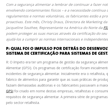
Com a segurança alimentar a lembrar de continuar a fazer not
envolvendo contaminantes físicos – e a necessidade contínu
regulamentos e normas voluntárias, os fabricantes estão a pro
proactivas. Este mês, Christy Draus, Directora de Marketing da
Jacqueline Southee, Representante na América do Norte da
FS
podem proteger as suas marcas através da certificação do seu
ajudá-los a cumprir as normas internacionais e independente
P: QUAL FOI O IMPULSO POR DETRÁS DO DESENVO
SISTEMA DE CERTIFICAÇÃO PARA SISTEMAS DE GE
R: O ímpeto era ter um programa de gestão da segurança alimenta
Alimentar (GFSI). Os programas de certificação foram inicialmen
incidentes de segurança alimentar. Inicialmente era o retalhista,
fabrico de alimentos para garantir que as suas práticas de pro
faziam demasiadas auditorias e os fabricantes passavam a maior
GFSI
foi criado em nome destas empresas, retalhistas e consumi
requisitos de segurança alimentar. A primeira série de programas
pelo sector retalhista.