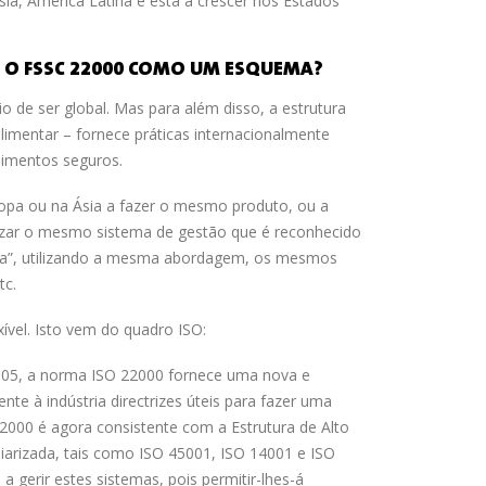
ia, América Latina e está a crescer nos Estados
AR O FSSC 22000 COMO UM ESQUEMA?
 de ser global. Mas para além disso, a estrutura
limentar – fornece práticas internacionalmente
alimentos seguros.
uropa ou na Ásia a fazer o mesmo produto, ou a
lizar o mesmo sistema de gestão que é reconhecido
ma”, utilizando a mesma abordagem, os mesmos
tc.
ível. Isto vem do quadro ISO:
 2005, a norma ISO 22000 fornece uma nova e
te à indústria directrizes úteis para fazer uma
22000 é agora consistente com a Estrutura de Alto
liarizada, tais como ISO 45001, ISO 14001 e ISO
a gerir estes sistemas, pois permitir-lhes-á