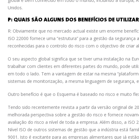
global e bem conhecido em todo o mundo, incluindo a Europa, Ás
Unidos.
P: QUAIS SÃO ALGUNS DOS BENEFÍCIOS DE UTILIZ
R: Obviamente que no mercado actual existe um enorme benefício
ISO 22000 fornece uma “estrutura” para a gestão da segurança a
reconhecidas para o controlo do risco com o objectivo de criar 
O seu aspecto global significa que se tiver uma instalação na E
trabalhar com clientes em diferentes partes do mundo, pode uti
em todo o lado. Tem a vantagem de estar na mesma “platafor
sistemas de monitorização, a mesma linguagem de segurança, e
Outro benefício é que o Esquema é baseado no risco e muito flex
Tendo sido recentemente revista a partir da versão original de
melhorada perspectiva sobre a gestão do risco e fornece novamen
avaliação do risco a nível de toda a empresa. Além disso, a ISO 
Nível ISO de outros sistemas de gestão que a indústria está fami
9001. Isto é excitante para as empresas alimentares que já estão 