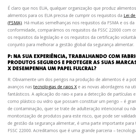
É claro que nos EUA, qualquer organização que produz alimento
alimentos para os EUA precisa de cumprir os requisitos da
Lei d
(FSMA)
. Há muitas semelhanças nos requisitos da FSMA e os da 
conformidade, comparámos os requisitos da FSSC 22000 com os 
os requisitos da legislação e os requisitos da certificação volu
conjunto para melhorar a gestão global da segurança alimentar.
P: NA SUA EXPERIÊNCIA, TRABALHANDO COM FAB
PRODUTOS SEGUROS E PROTEGER AS SUAS MARCAS
X DESEMPENHA UM PAPEL FULCRAL?
R: Obviamente um dos perigos na produção de alimentos é a pot
avanços nas
tecnologias de raios X
e as novas abordagens na util
fantásticos. A aplicação do raio-x para a detecção de partículas
como plástico ou vidro que possam constituir um perigo – é grand
de contaminação, quer se trate de adulteração intencional ou não
monitorização de produtos para este risco, que pode ser valida
de gestão da segurança alimentar, é uma parte importante para 
FSSC 22000. Acreditamos que é uma grande parceria – tecnologias 