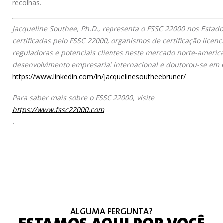
recolhas.
Jacqueline Southee, Ph.D., representa o FSSC 22000 nos Esta
certificadas pelo FSSC 22000, organismos de certificação licen
reguladoras e potenciais clientes neste mercado norte-ameri
desenvolvimento empresarial internacional e doutorou-se em C
https://www.linkedin.com/in/jacquelinesoutheebruner/
Para saber mais sobre o FSSC 22000, visite
https://www.fssc22000.com
.
ALGUMA PERGUNTA?