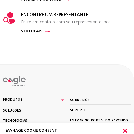
ENTRAR EM CONTATO
ENCONTRE UM REPRESENTANTE
Entre em contato com seu representante local
VER LOCAIS
By
PRODUTOS
SOBRE NÓS
SUPORTE
SOLUÇÕES
ENTRAR NO PORTAL DO PARCEIRO
TECNOLOGIAS
MANAGE COOKIE CONSENT
APRENDER