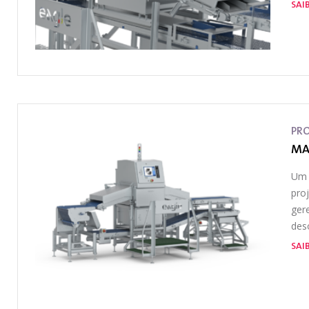
SAI
PR
MA
Um 
pro
ger
des
SAI