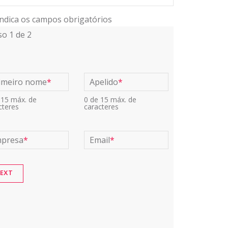
indica os campos obrigatórios
so
1
de
2
imeiro nome
*
Apelido
*
 15 máx. de
0 de 15 máx. de
cteres
caracteres
presa
*
Email
*