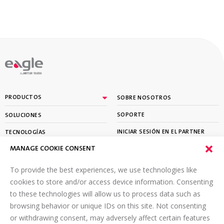
By
PRODUCTOS
SOBRE NOSOTROS
SOPORTE
SOLUCIONES
INICIAR SESIÓN EN EL PARTNER
TECNOLOGÍAS
PORTAL
MANAGE COOKIE CONSENT
APRENDER
To provide the best experiences, we use technologies like
SUSCRÍBETE A NUESTRO BOLETÍN
cookies to store and/or access device information. Consenting
to these technologies will allow us to process data such as
Envíe un correo electrónico a
*
browsing behavior or unique IDs on this site. Not consenting
or withdrawing consent, may adversely affect certain features