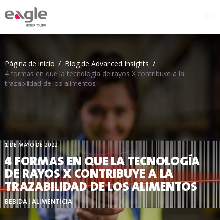
By
Página de inicio
/
Blog de Advanced Insights
/
4 formas en que la tecnología de rayos X contribuye a la
trazabilidad de los alimentos
1 DE MAYO DE 2022
4 FORMAS EN QUE LA TECNOLOGÍA
DE RAYOS X CONTRIBUYE A LA
TRAZABILIDAD DE LOS ALIMENTOS
BEBIDA I ALIMENTICIA