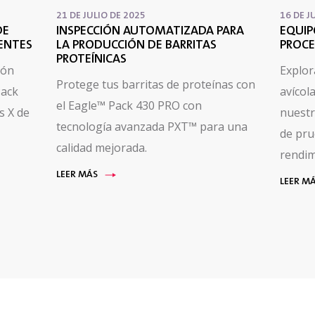
21 DE JULIO DE 2025
16 DE J
DE
INSPECCIÓN AUTOMATIZADA PARA
EQUIP
IENTES
LA PRODUCCIÓN DE BARRITAS
PROCE
PROTEÍNICAS
ión
Explor
Protege tus barritas de proteínas con
Pack
avícol
el Eagle™ Pack 430 PRO con
s X de
nuestr
tecnología avanzada PXT™ para una
de pr
calidad mejorada.
rendim
LEER MÁS
LEER M