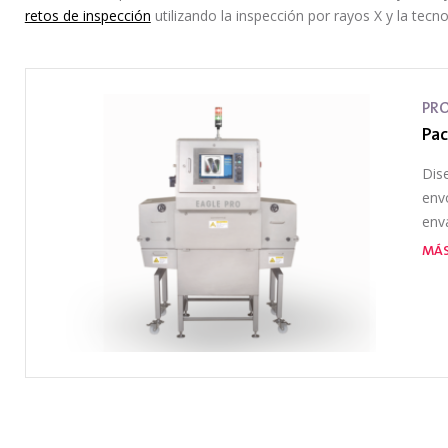
retos de inspección
utilizando la inspección por rayos X y la tecn
PR
Pac
Dis
envo
env
MÁS