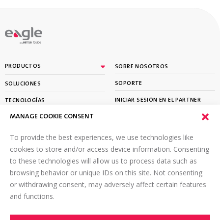
By
PRODUCTOS
SOBRE NOSOTROS
SOPORTE
SOLUCIONES
INICIAR SESIÓN EN EL PARTNER
TECNOLOGÍAS
PORTAL
MANAGE COOKIE CONSENT
APRENDER
To provide the best experiences, we use technologies like
SUSCRÍBETE A NUESTRO BOLETÍN
cookies to store and/or access device information. Consenting
to these technologies will allow us to process data such as
Envíe un correo electrónico a
*
browsing behavior or unique IDs on this site. Not consenting
or withdrawing consent, may adversely affect certain features
and functions.