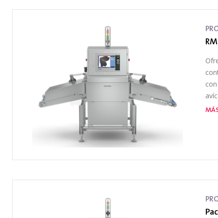
PR
RM
Ofr
con
con 
avíc
MÁS
PR
Pac