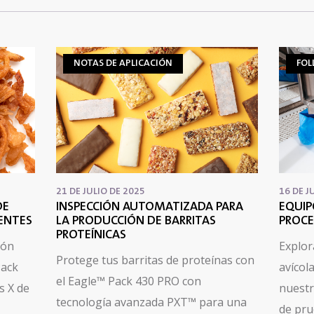
NOTAS DE APLICACIÓN
FOL
21 DE JULIO DE 2025
16 DE J
DE
INSPECCIÓN AUTOMATIZADA PARA
EQUIP
IENTES
LA PRODUCCIÓN DE BARRITAS
PROCE
PROTEÍNICAS
ión
Explor
Protege tus barritas de proteínas con
Pack
avícol
el Eagle™ Pack 430 PRO con
s X de
nuestr
tecnología avanzada PXT™ para una
de pr