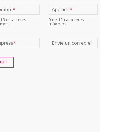
ombre
*
Apellido
*
 15 caracteres
0 de 15 caracteres
imos
máximos
presa
*
Envíe un correo electrónico a
*