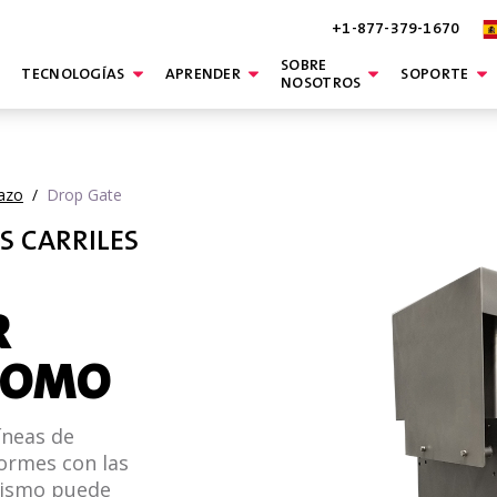
+1-877-379-1670
SOBRE
TECNOLOGÍAS
APRENDER
SOPORTE
NOSOTROS
azo
/
Drop Gate
S CARRILES
R
NOMO
íneas de
ormes con las
anismo puede