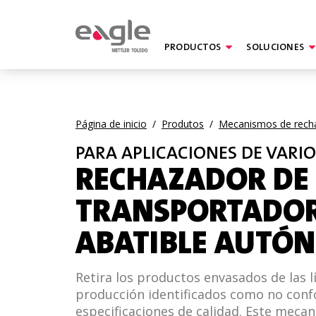
PRODUCTOS
SOLUCIONES
By
Página de inicio
/
Produtos
/
Mecanismos de rech
PARA APLICACIONES DE VARIO
RECHAZADOR DE
TRANSPORTADO
ABATIBLE AUTÓ
Retira los productos envasados de las l
producción identificados como no conf
especificaciones de calidad. Este mec