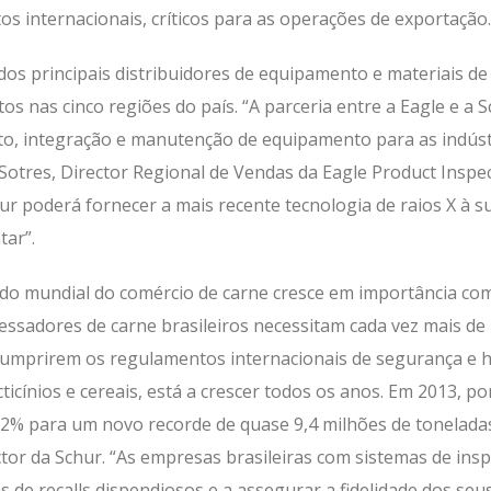
 internacionais, críticos para as operações de exportação.
os principais distribuidores de equipamento e materiais de
os nas cinco regiões do país. “A parceria entre a Eagle e a
, integração e manutenção de equipamento para as indústri
Sotres, Director Regional de Vendas da Eagle Product Inspec
hur poderá fornecer a mais recente tecnologia de raios X à s
tar”.
ado mundial do comércio de carne cresce em importância co
essadores de carne brasileiros necessitam cada vez mais d
 cumprirem os regulamentos internacionais de segurança e 
acticínios e cereais, está a crescer todos os anos. Em 2013,
2% para um novo recorde de quase 9,4 milhões de toneladas,
ctor da Schur. “As empresas brasileiras com sistemas de ins
 de recalls dispendiosos e a assegurar a fidelidade dos seu