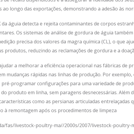
 ao longo das exportações, demonstrando a adesão às nor
da águia detecta e rejeita contaminantes de corpos estranho
ntares. Os sistemas de análise de gordura de águia também
 medição precisa dos valores da magra química (CL), o que aj
us produtos, reduzindo as reclamações de gordura e a doaç
judar a melhorar a eficiência operacional nas fábricas de 
em mudanças rápidas nas linhas de produção. Por exemplo,
s pré-programar configurações para uma variedade de produ
do produto em linha, sem paragens desnecessárias. Além di
 características como as persianas articuladas entrelaçadas
ado à remontagem após os procedimentos de limpeza
sda/fas/livestock-poultry-ma//2000s/2007/livestock-poultry