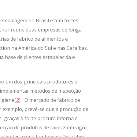
 embalagem no Brasil e tem fortes
 Schur reúne duas empresas de longa
as de fabrico de alimentos e
tion na América do Sul e nas Caraíbas.
ua base de clientes estabelecida e
mo um dos principais produtores e
e implementar métodos de inspecção
higiene
[2]
. “O mercado de fabrico de
 por exemplo, prevê-se que a produção de
 graças à forte procura interna e
pecção de produtos de raios X em vigor
s clientes, como também estão a abrir