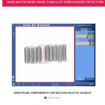
READ WHITE PAPER: MORE THAN JUST FOREIGN BODY DETECTION
IDENTIFICAR COMPONENTES EM FALTA EM PACOTES SELADOS
CLIPES METÁLICOS MAL COLOCADOS EM EMBALAGEM CHUB
DETECTAR ALIMENTOS PRESOS EM SELOS DE EMBALAGEM
VERIFICAÇÃO DO NÍVEL DE ENCHIMENTO EM FRASCOS
DETECÇÃO DE VÁCUO NOS PACOTES BURGER PATTY
MEDIÇÃO DE MASSA PARA TARTES COZINHADAS