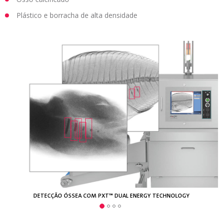
Plástico e borracha de alta densidade
DETECÇÃO DE CONTAMINANTES EM BISCOITOS EMBALADOS
DETECÇÃO ÓSSEA COM PXT™ DUAL ENERGY TECHNOLOGY
CONTAMINANTE DE BORRACHA EM BATATAS FRITAS
DETECÇÃO DE METAL NUM BLOCO DE QUEIJO