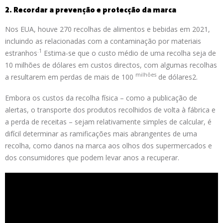
2. Recordar a prevenção e protecção da marca
Nos EUA, houve 270 recolhas de alimentos e bebidas em 2021,
incluindo as relacionadas com a contaminação por materiais
.1
estranhos
Estima-se que o custo médio de uma recolha seja de
10 milhões de dólares em custos directos, com algumas recolhas
milhões
a resultarem em perdas de mais de 100
de dólares2.
Embora os custos da recolha física – como a publicação de
alertas, o transporte dos produtos recolhidos de volta à fábrica e
a perda de receitas – sejam relativamente simples de calcular, é
difícil determinar as ramificações mais abrangentes de uma
recolha, como danos na marca aos olhos dos supermercados e
dos consumidores que podem levar anos a recuperar.