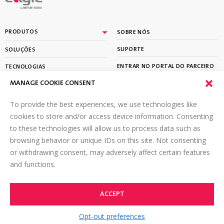
By
PRODUTOS
SOBRE NÓS
SUPORTE
SOLUÇÕES
ENTRAR NO PORTAL DO PARCEIRO
TECNOLOGIAS
MANAGE COOKIE CONSENT
APRENDER
To provide the best experiences, we use technologies like
ASSINE A NOSSA NEWSLETTER
cookies to store and/or access device information. Consenting
to these technologies will allow us to process data such as
Email
*
browsing behavior or unique IDs on this site. Not consenting
or withdrawing consent, may adversely affect certain features
and functions.
ACCEPT
©2026 Eagle PI. All rights reserved.
TOP
Termos de uso
Política de privacidade on-line
Opt-out preferences