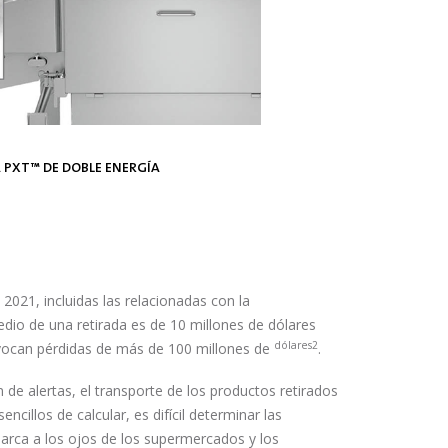
 PXT™ DE DOBLE ENERGÍA
 GALLETAS ENVASADAS
LAS PATATAS FRITAS
 BLOQUE DE QUESO
2021, incluidas las relacionadas con la
dio de una retirada es de 10 millones de dólares
dólares2
ovocan pérdidas de más de 100 millones de
.
n de alertas, el transporte de los productos retirados
ncillos de calcular, es difícil determinar las
arca a los ojos de los supermercados y los