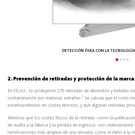
DETECCIÓN ÓSEA CON LA TECNOLOGÍA
DETECCIÓN DE CONTAMINANTES EN
CONTAMINANTE DEL CAUCHO EN 
DETECCIÓN DE METALES EN UN
2. Prevención de retiradas y protección de la marca
En EE.UU., se produjeron 270 retiradas de alimentos y bebidas en 
.1
contaminación por materias extrañas
Se calcula que el coste me
estadounidenses en costes directos, y que algunas retiradas pr
Mientras que los costes físicos de la retirada -como la publicació
de vuelta a la fábrica y la pérdida de ingresos- son relativamente se
ramificaciones más amplias de una retirada, como el daño a la m