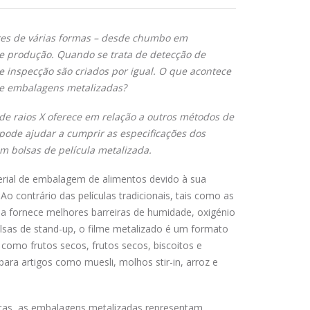
res de várias formas – desde chumbo em
e produção. Quando se trata de detecção de
 inspecção são criados por igual. O que acontece
de embalagens metalizadas?
 de raios X oferece em relação a outros métodos de
ode ajudar a cumprir as especificações dos
m bolsas de película metalizada.
rial de embalagem de alimentos devido à sua
o contrário das películas tradicionais, tais como as
ada fornece melhores barreiras de humidade, oxigénio
olsas de stand-up, o filme metalizado é um formato
como frutos secos, frutos secos, biscoitos e
para artigos como muesli, molhos stir-in, arroz e
stas, as embalagens metalizadas representam