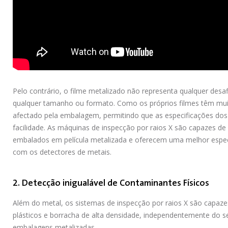
Pelo contrário, o filme metalizado não representa qualquer desa
qualquer tamanho ou formato. Como os próprios filmes têm muit
afectado pela embalagem, permitindo que as especificações dos
facilidade. As máquinas de inspecção por raios X são capazes d
embalados em película metalizada e oferecem uma melhor espe
com os detectores de metais.
2. Detecção inigualável de Contaminantes Físicos
Além do metal, os sistemas de inspecção por raios X são capazes 
plásticos e borracha de alta densidade, independentemente do 
embalagens metalizadas.