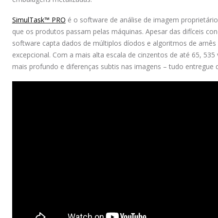
SimulTask™ PRO
é o software de análise de imagem proprietário
que os produtos passam pelas máquinas. Apesar das difíceis con
software capta dados de múltiplos díodos e algoritmos de arnês
excepcional. Com a mais alta escala de cinzentos de até 65, 53
mais profundo e diferenças subtis nas imagens – tudo entregue