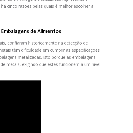
 há cinco razões pelas quais é melhor escolher a
m Embalagens de Alimentos
ais, confiaram historicamente na detecção de
etais têm dificuldade em cumprir as especificações
balagens metalizadas. Isto porque as embalagens
 de metais, exigindo que estes funcionem a um nível