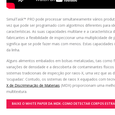
SimulTask™ PRO pode processar simultaneamente vários produto
vez que pode ser programado com algoritmos diferentes para id
características. As suas capacidades multilane e a caracterís
fabricantes a flexibilidade de inspeccionar uma multiplicidade 
significa que se pode fazer mais com menos. Estas capacidades 
da linha.
Alguns alimentos embalados em bolsas metalizadas, tais como fr
variações de densidade e a descoberta de contaminantes físicos
sistemas tradicionais de inspecção por raios-X, uma vez que as 
‘ocupadas’. Contudo, os sistemas de raios X equipados com tecno
X de Discriminação de Materiais
(MDX) proporcionam uma melhor
multitextura.
BAIXE O WHITE PAPER DA MDX: COMO DETECTAR CORPOS ESTR