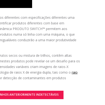
s diferentes com especificações diferentes uma
entificar produtos diferentes com base em
tica dinâmica PRODUTO SWITCH™ permitem aos
de produtos numa só linha com uma máquina, o que
inigualáveis conduzirão a uma maior produtividade
utos secos ou mistura de trilhos, contêm altas
 nestes produtos pode revelar-se um desafio para os
densidades variáveis criam imagens de raios-X
logia de raios X de energia dupla, tais como o
raio
 detecção de contaminantes em produtos
ANHOS ANTERIORMENTE INDETECTÁVEIS