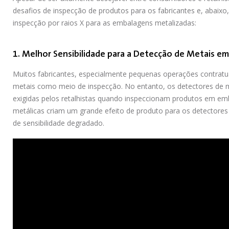
desafios de inspecção de produtos para os fabricantes e, abaixo,
inspecção por raios X para as embalagens metalizadas:
1. Melhor Sensibilidade para a Detecção de Metais e
Muitos fabricantes, especialmente pequenas operações contratu
metais como meio de inspecção. No entanto, os detectores de m
exigidas pelos retalhistas quando inspeccionam produtos em em
metálicas criam um grande efeito de produto para os detectores
de sensibilidade degradado.