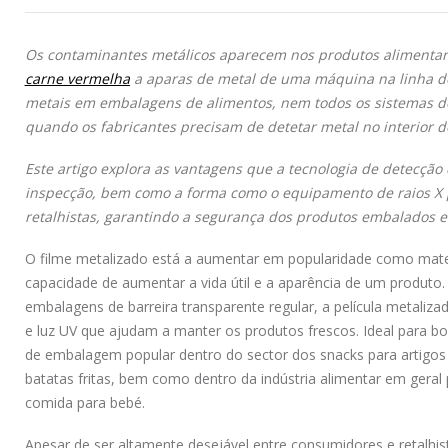
Os contaminantes metálicos aparecem nos produtos alimenta
carne vermelha
a aparas de metal de uma máquina na linha d
metais em embalagens de alimentos, nem todos os sistemas de
quando os fabricantes precisam de detetar metal no interior 
Este artigo explora as vantagens que a tecnologia de detecção
inspecção, bem como a forma como o equipamento de raios X p
retalhistas, garantindo a segurança dos produtos embalados e
O filme metalizado está a aumentar em popularidade como mate
capacidade de aumentar a vida útil e a aparência de um produto. A
embalagens de barreira transparente regular, a película metaliz
e luz UV que ajudam a manter os produtos frescos. Ideal para b
de embalagem popular dentro do sector dos snacks para artigos 
batatas fritas, bem como dentro da indústria alimentar em geral 
comida para bebé.
Apesar de ser altamente desejável entre consumidores e retalhi