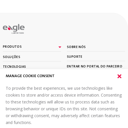
By
PRODUTOS
SOBRE NÓS
SUPORTE
SOLUÇÕES
ENTRAR NO PORTAL DO PARCEIRO
TECNOLOGIAS
MANAGE COOKIE CONSENT
APRENDER
To provide the best experiences, we use technologies like
ASSINE A NOSSA NEWSLETTER
cookies to store and/or access device information. Consenting
to these technologies will allow us to process data such as
Email
*
browsing behavior or unique IDs on this site. Not consenting
or withdrawing consent, may adversely affect certain features
and functions.