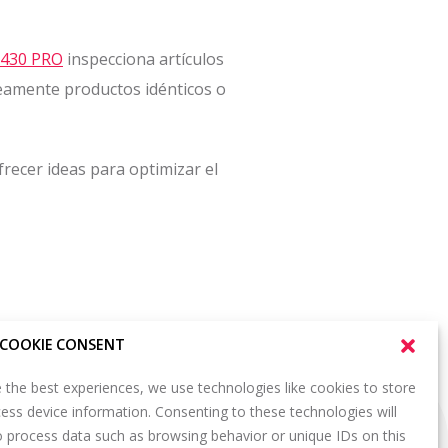
 430 PRO
inspecciona artículos
neamente productos idénticos o
recer ideas para optimizar el
COOKIE CONSENT
 the best experiences, we use technologies like cookies to store
SUSCRÍBETE A NUESTRO BOLETÍN
ess device information. Consenting to these technologies will
IÓN EN EL
o process data such as browsing behavior or unique IDs on this
ORTAL