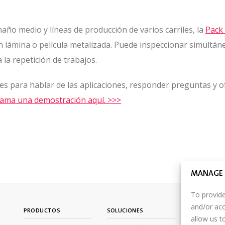
ño medio y líneas de producción de varios carriles, la
Pack
en lámina o película metalizada. Puede inspeccionar simultá
a la repetición de trabajos.
s para hablar de las aplicaciones, responder preguntas y of
ama una demostración aquí. >>>
MANAGE 
To provide
and/or acc
PRODUCTOS
SOLUCIONES
INICIAR SES
allow us t
PARTNER P