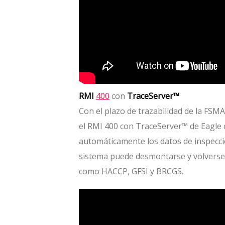
RMI
400
con
TraceServer™
Con el plazo de trazabilidad de la FSM
el RMI 400 con TraceServer™ de Eagle 
automáticamente los datos de inspección
sistema puede desmontarse y volverse 
como HACCP, GFSI y BRCGS.