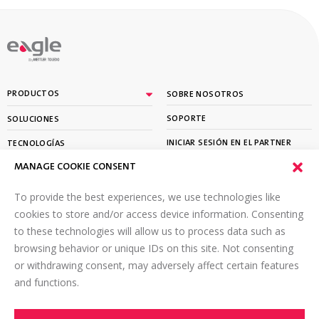
By
PRODUCTOS
SOBRE NOSOTROS
SOPORTE
SOLUCIONES
INICIAR SESIÓN EN EL PARTNER
TECNOLOGÍAS
PORTAL
MANAGE COOKIE CONSENT
APRENDER
To provide the best experiences, we use technologies like
SUSCRÍBETE A NUESTRO BOLETÍN
cookies to store and/or access device information. Consenting
to these technologies will allow us to process data such as
Envíe un correo electrónico a
*
browsing behavior or unique IDs on this site. Not consenting
or withdrawing consent, may adversely affect certain features
and functions.