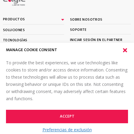
By
PRODUCTOS
SOBRE NOSOTROS
SOPORTE
SOLUCIONES
INICIAR SESIÓN EN EL PARTNER
TECNOLOGÍAS
PORTAL
MANAGE COOKIE CONSENT
APRENDER
To provide the best experiences, we use technologies like
SUSCRÍBETE A NUESTRO BOLETÍN
cookies to store and/or access device information. Consenting
to these technologies will allow us to process data such as
Envíe un correo electrónico a
*
browsing behavior or unique IDs on this site. Not consenting
or withdrawing consent, may adversely affect certain features
and functions.
ACCEPT
©2026 Eagle PI. Reservados todos los derechos.
TOP
Términos de Uso
Política de privacidad en línea
Preferencias de exclusión