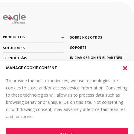
By
PRODUCTOS
SOBRE NOSOTROS
SOPORTE
SOLUCIONES
INICIAR SESIÓN EN EL PARTNER
TECNOLOGÍAS
PORTAL
MANAGE COOKIE CONSENT
APRENDER
To provide the best experiences, we use technologies like
SUSCRÍBETE A NUESTRO BOLETÍN
cookies to store and/or access device information. Consenting
to these technologies will allow us to process data such as
Envíe un correo electrónico a
*
browsing behavior or unique IDs on this site. Not consenting
or withdrawing consent, may adversely affect certain features
and functions.