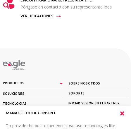
ENCONTRAR UNA REPRESENTANTE
Póngase en contacto con su representante local
VER UBICACIONES
By
PRODUCTOS
SOBRE NOSOTROS
SOPORTE
SOLUCIONES
INICIAR SESIÓN EN EL PARTNER
TECNOLOGÍAS
PORTAL
MANAGE COOKIE CONSENT
APRENDER
To provide the best experiences, we use technologies like
SUSCRÍBETE A NUESTRO BOLETÍN