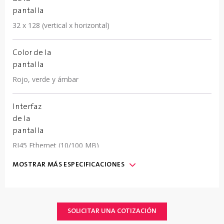
pantalla
32 x 128 (vertical x horizontal)
Color de la
pantalla
Rojo, verde y ámbar
Interfaz
de la
pantalla
RJ45 Ethernet (10/100 MB)
MOSTRAR
MÁS
ESPECIFICACIONES
Tamaño
de los
caracteres
5 x 7, 7 x 11, and/or 9 x 13 (programable)
SOLICITAR UNA COTIZACIÓN