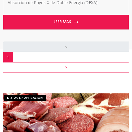
Absorción de Rayos X de Doble Energía (DEXA).
LEER MÁS
<
INDUSTRIA
1
RECURSOS
>
VER
TODOS
LOS
RECURSOS
NOTAS DE APLICACIÓN