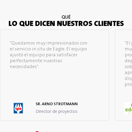
QUÉ
LO QUE DICEN NUESTROS CLIENTES
"Quedamos muy impresionados con
"El
el servicio in situ de Eagle. El equipo
muy
ajustó el equipo para satisfacer
pro
perfectamente nuestras
dep
necesidades".
sob
apr
dis
pro
SR. ARNO STROTMANN
Director de proyectos