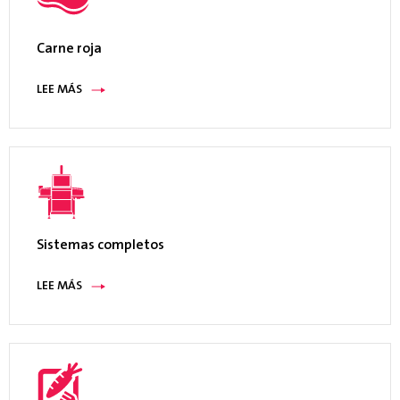
100 metros (328′)
Carne roja
Conformidad
CE
LEE MÁS
Dimensiones
(caja)
1124 mm (44,25″) de ancho x 492 mm (19,38″)
de alto x 235 mm (9,25″) de profundidad
Sistemas completos
Compatibilidad
Compatible con la serie FA
LEE MÁS