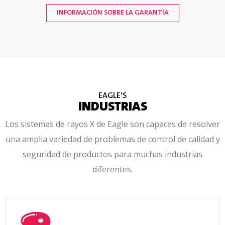
INFORMACIÓN SOBRE LA GARANTÍA
Tipo de
cable
CAT5e
Longitud
del cable
100 metros (328′)
EAGLE’S
INDUSTRIAS
Los sistemas de rayos X de Eagle son capaces de resolver
Tomas de
corriente
una amplia variedad de problemas de control de calidad y
Cantidad: 4, 19 mm (X») NPT o reductor para
seguridad de productos para muchas industrias
agarre de cable de 12,7 mm (V»)
diferentes.
Longitud
del cable
(máx.)